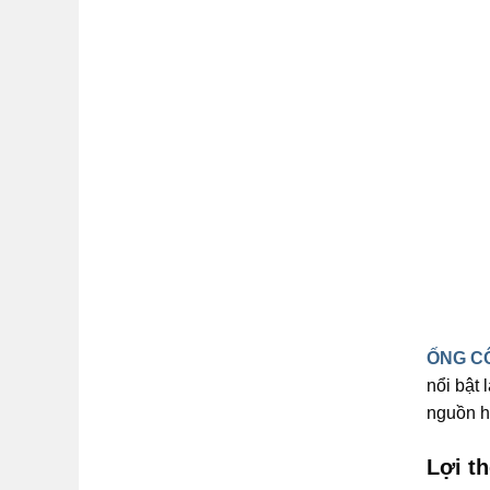
ỐNG CÔ
nổi bật
nguồn h
Lợi th