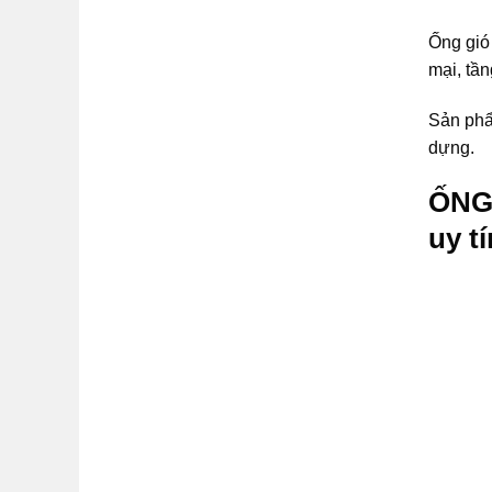
Ống gió
mại, tầ
Sản phẩm
dựng.
ỐNG 
uy tí