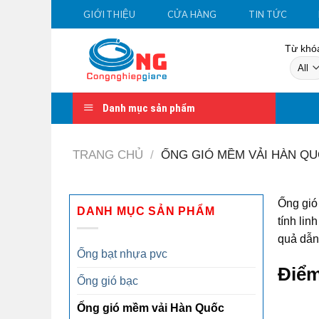
Skip
GIỚI THIỆU
CỬA HÀNG
TIN TỨC
to
content
Từ khóa
Danh mục sản phẩm
TRANG CHỦ
/
ỐNG GIÓ MỀM VẢI HÀN Q
Ống gió 
DANH MỤC SẢN PHẨM
tính lin
quả dẫn 
Ống bạt nhựa pvc
Điểm
Ống gió bạc
Ống gió mềm vải Hàn Quốc