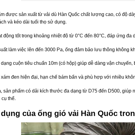
m được sản xuất từ vải dù Hàn Quốc chất lượng cao, có độ dày 
ch và kéo dài tuổi thọ sử dụng.
t động tốt trong khoảng nhiệt độ từ 0°C đến 80°C, đáp ứng đa 
suất làm việc lên đến 3000 Pa, ống đảm bảo lưu thông không khí
ế dạng cuộn tiêu chuẩn 10m (có hộp) giúp dễ dàng vận chuyển, 
 xám đen hiện đại, hạn chế bám bẩn và phù hợp với nhiều không
a, sản phẩm có dải kích thước đa dạng từ D75 đến D500, giúp n
 cụ thể.
dụng của ống gió vải Hàn Quốc tron