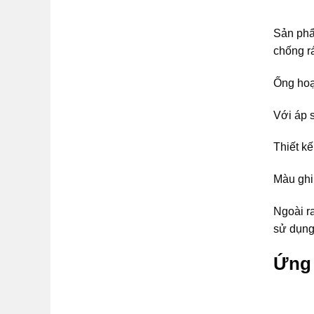
Sản phẩ
chống rá
Ống hoạ
Với áp 
Thiết k
Màu ghi
Ngoài r
sử dụng
Ứng 