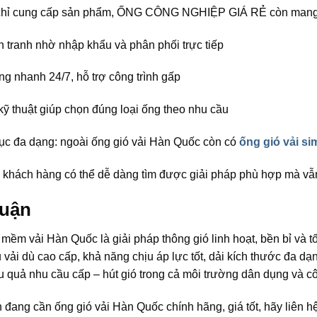
hỉ cung cấp sản phẩm, ỐNG CÔNG NGHIỆP GIÁ RẺ còn mang lại
h tranh nhờ nhập khẩu và phân phối trực tiếp
g nhanh 24/7, hỗ trợ công trình gấp
kỹ thuật giúp chọn đúng loại ống theo nhu cầu
c đa dạng: ngoài ống gió vải Hàn Quốc còn có
ống gió vải sim
 khách hàng có thể dễ dàng tìm được giải pháp phù hợp mà vẫn 
luận
mềm vải Hàn Quốc là giải pháp thông gió linh hoạt, bền bỉ và tố
u vải dù cao cấp, khả năng chịu áp lực tốt, dải kích thước đa dạ
u quả nhu cầu cấp – hút gió trong cả môi trường dân dụng và c
 đang cần ống gió vải Hàn Quốc chính hãng, giá tốt, hãy li