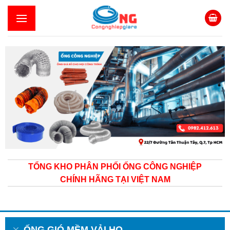
Skip
to
content
TỔNG KHO PHÂN PHỐI ỐNG CÔNG NGHIỆP
CHÍNH HÃNG TẠI VIỆT NAM
ỐNG GIÓ MỀM VẢI HQ