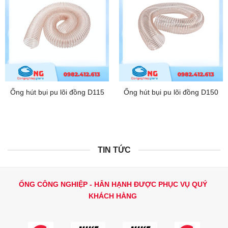
Ống hút bụi pu lõi đồng D115
Ống hút bụi pu lõi đồng D150
TIN TỨC
valor casino game
mostbet casino login
valor bet casino
valor casino
lemon casino pl
ỐNG CÔNG NGHIỆP - HÂN HẠNH ĐƯỢC PHỤC VỤ QUÝ
KHÁCH HÀNG