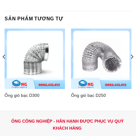
SẢN PHẨM TƯƠNG TỰ
Ống gió bạc D300
Ống gió bạc D250
ỐNG CÔNG NGHIỆP - HÂN HẠNH ĐƯỢC PHỤC VỤ QUÝ
KHÁCH HÀNG