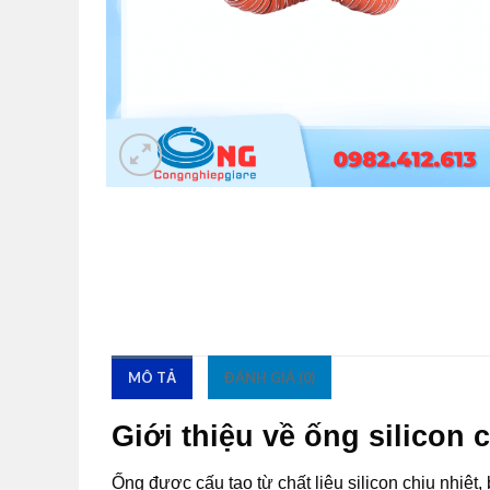
MÔ TẢ
ĐÁNH GIÁ (0)
Giới thiệu về ống silicon 
Ống được cấu tạo từ chất liệu silicon chịu nhiệt,