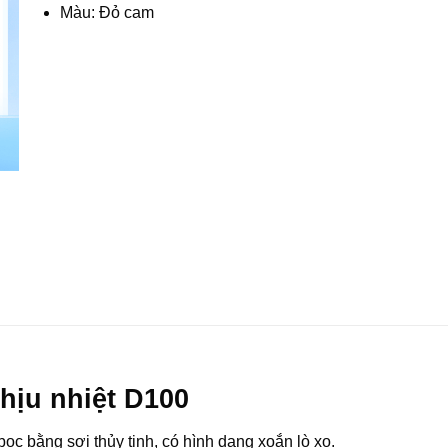
Màu: Đỏ cam
chịu nhiệt D100
 bọc bằng sợi thủy tinh, có hình dạng xoắn lò xo.