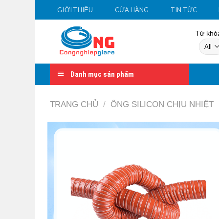
Skip
GIỚI THIỆU
CỬA HÀNG
TIN TỨC
to
content
Từ khóa
Danh mục sản phẩm
TRANG CHỦ
/
ỐNG SILICON CHỊU NHIỆT