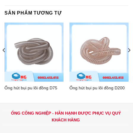
SẢN PHẨM TƯƠNG TỰ
Ống hút bụi pu lõi đồng D75
Ống hút bụi pu lõi đồng D200
ỐNG CÔNG NGHIỆP - HÂN HẠNH ĐƯỢC PHỤC VỤ QUÝ
KHÁCH HÀNG