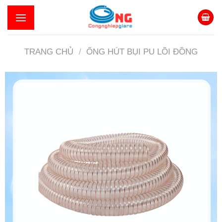
Skip
to
content
TRANG CHỦ
/
ỐNG HÚT BỤI PU LÕI ĐỒNG