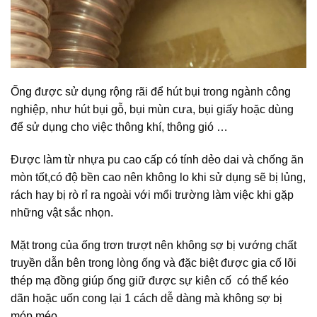
Ống được sử dụng rộng rãi để hút bụi trong ngành công
nghiệp, như hút bụi gỗ, bụi mùn cưa, bụi giấy hoặc dùng
để sử dụng cho việc thông khí, thông gió …
Được làm từ nhựa pu cao cấp có tính dẻo dai và chống ăn
mòn tốt,có độ bền cao nên không lo khi sử dụng sẽ bị lủng,
rách hay bị rò rỉ ra ngoài với mổi trường làm việc khi gặp
những vật sắc nhọn.
Mặt trong của ống trơn trượt nên không sợ bị vướng chất
truyền dẫn bên trong lòng ống và đặc biệt được gia cố lõi
thép mạ đồng giúp ống giữ được sự kiên cố có thể kéo
dãn hoặc uốn cong lại 1 cách dễ dàng mà không sợ bị
móp méo.