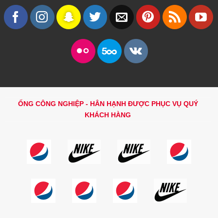
ỐNG CÔNG NGHIỆP - HÂN HẠNH ĐƯỢC PHỤC VỤ QUÝ
KHÁCH HÀNG