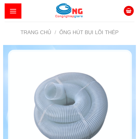
Skip
to
content
TRANG CHỦ
/
ỐNG HÚT BỤI LÕI THÉP